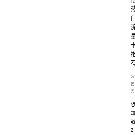
2
套
阅
2