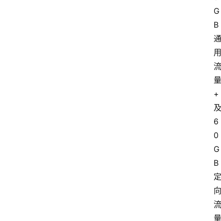
G
B
+
6
0
G
B