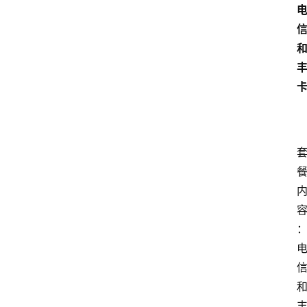
首
页
套
餐
资
讯
在
线
办
卡