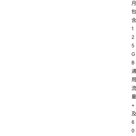
1
2
5
G
B
+
6
0