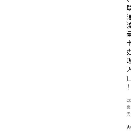
2
套
阅