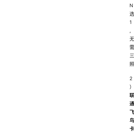
N
1
,
2