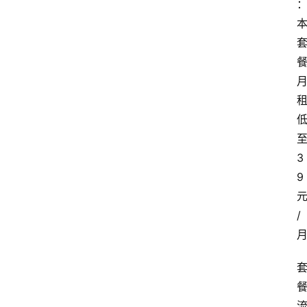
3
9
/