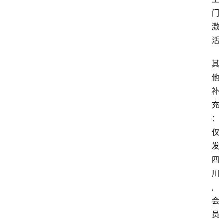
首
页
套
餐
资
讯
在
线
办
卡
,