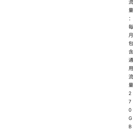
2
7
0
G
B