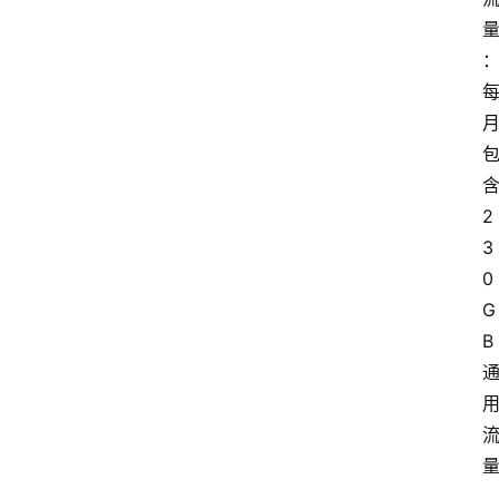
2
3
0
G
B