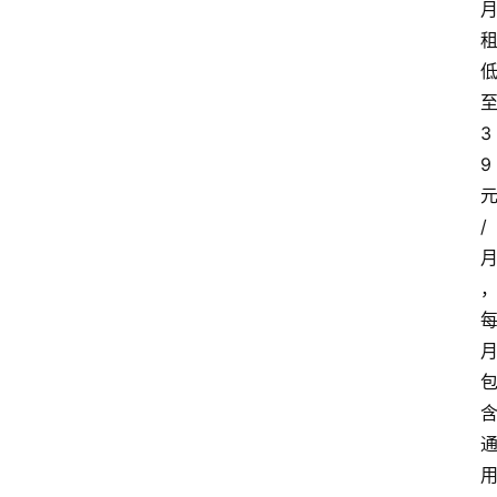
3
9
/