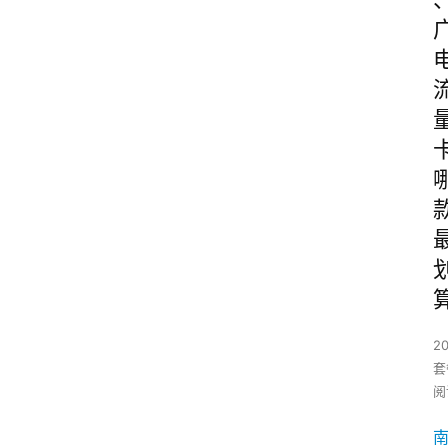
20
套
阅