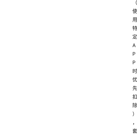
A
P
P