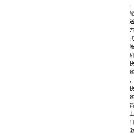
首
页
套
餐
资
讯
在
线
办
卡