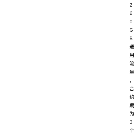
2
6
0
G
B
3