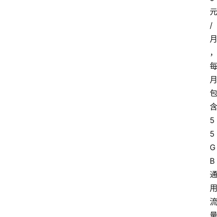
/
5
5
G
B