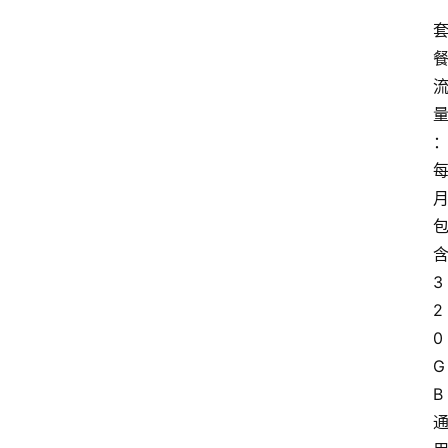
3
2
0
G
B