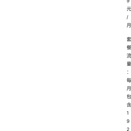
9
首
/
页
套
餐
资
讯
在
线
办
卡
1
9
2