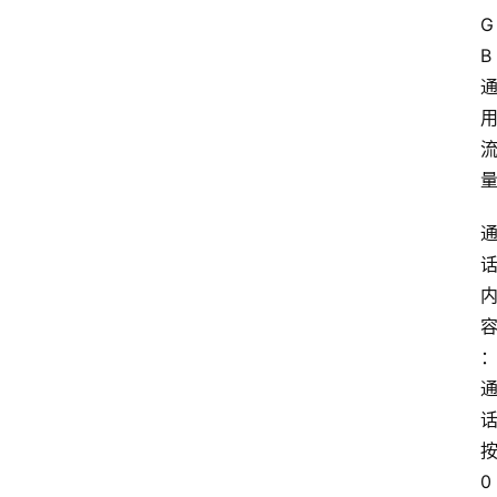
G
B
0