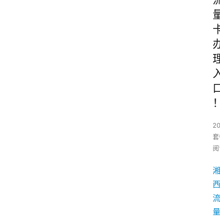
2
套
阅