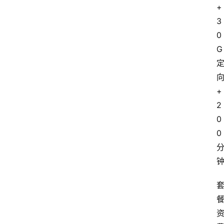
+
3
0
G
+
2
0
0