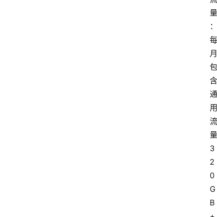
3
2
0
G
B
+