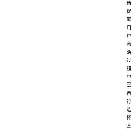
首
页
套
餐
资
讯
在
线
办
卡