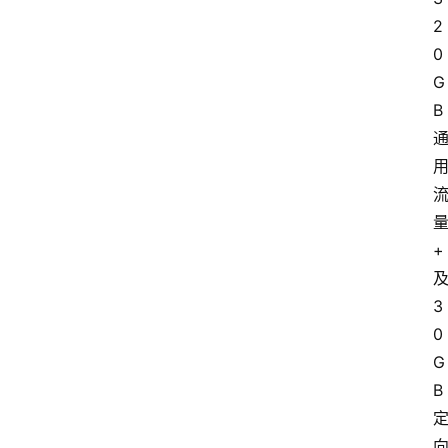
2
0
G
B
+
3
0
G
B