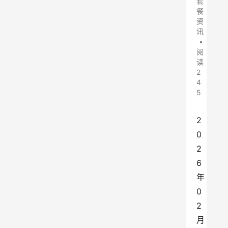
套
餐
资
讯
•
阅
读
2
4
5
2
0
2
6
年
0
2
月