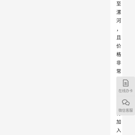
至
漯
河
，
且
价
格
非
常
亲
民
在线办卡
，
值
微信客服
得
加
入