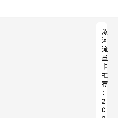
漯
河
流
量
卡
推
荐
：
2
0