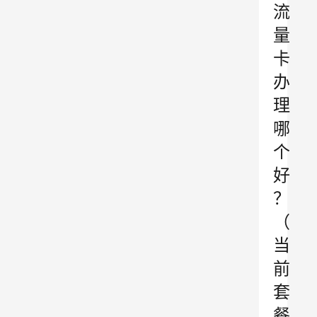
流
量
卡
办
理
哪
个
好
？
（
当
前
套
餐