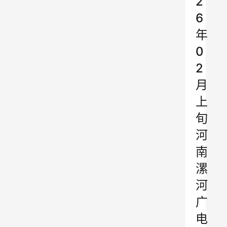
2
6
年
0
2
月
上
旬
河
南
漯
河
广
电