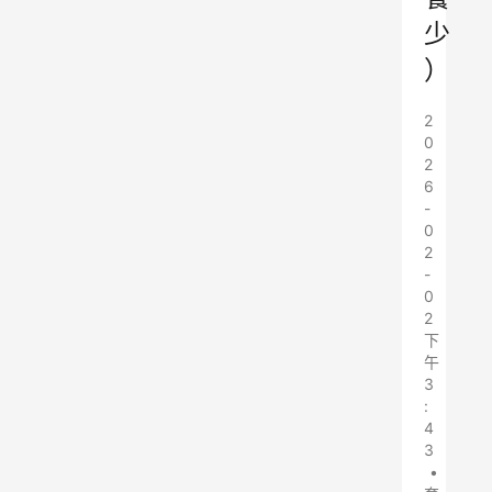
少
）
2
0
2
6
-
0
2
-
0
2
下
午
3
:
4
3
•