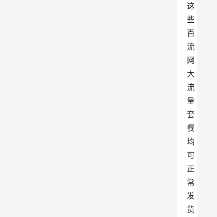
这
些
百
流
网
大
流
量
套
餐
均
可
正
常
发
货