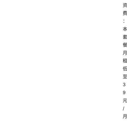
3
9
/