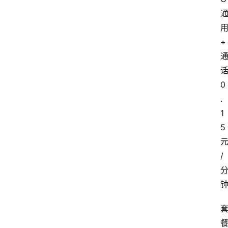
+
0
.
1
5
/