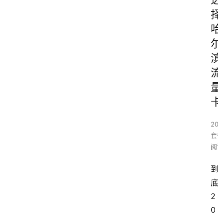
2
套
阅
2
0