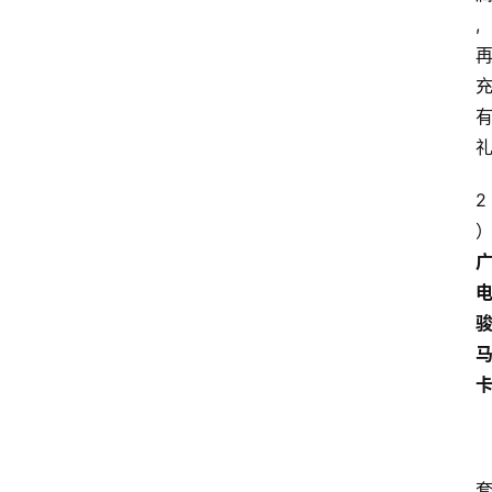
,
首
页
套
餐
资
2
讯
在
线
办
卡