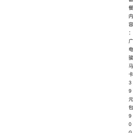
3
9
9
0
G