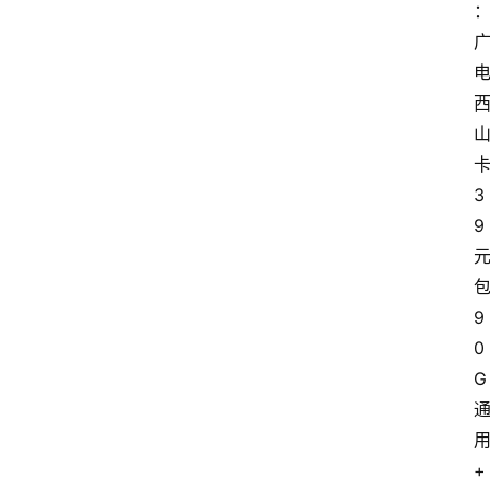
3
9
9
0
G
+