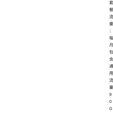
9
0
G