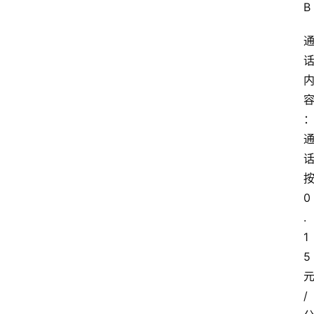
B
0
.
1
5
/