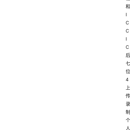
I
C
C
I
C
4