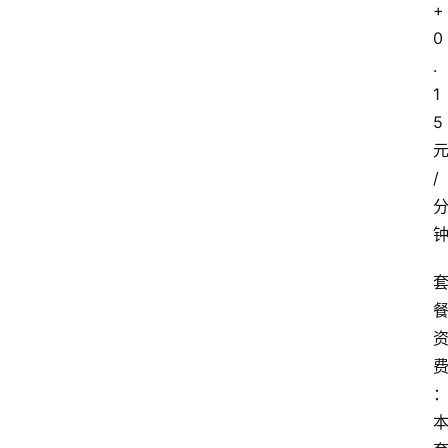
+
0
.
1
5
/