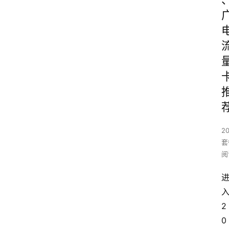
2
套
阅
2
0