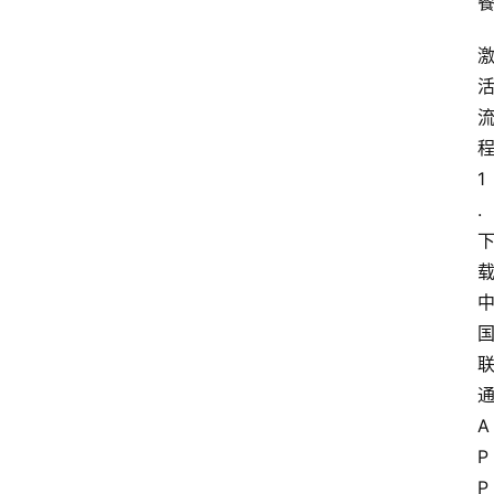
首
页
套
餐
1
资
讯
.
在
线
办
卡
A
P
P