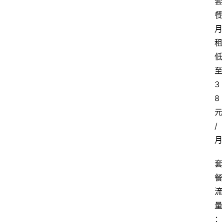
3
8
/