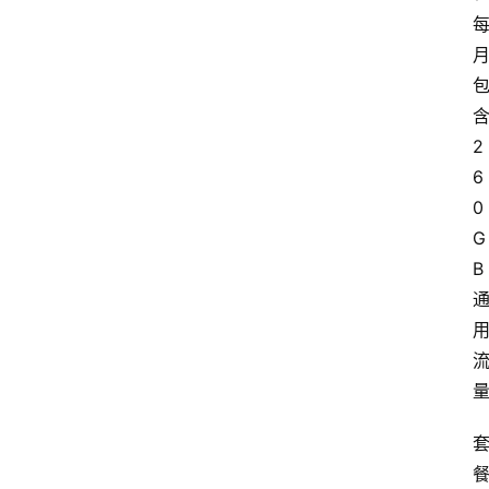
2
6
0
G
B