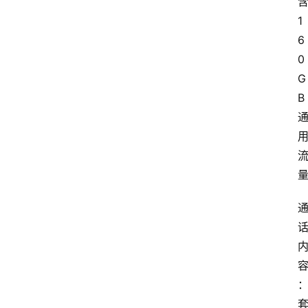
1
6
0
G
B