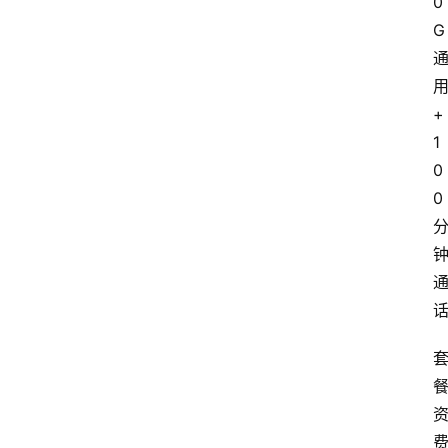
0
G
+
1
0
0