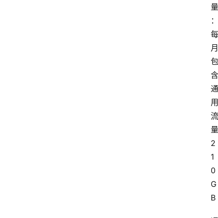
2
1
0
G
B