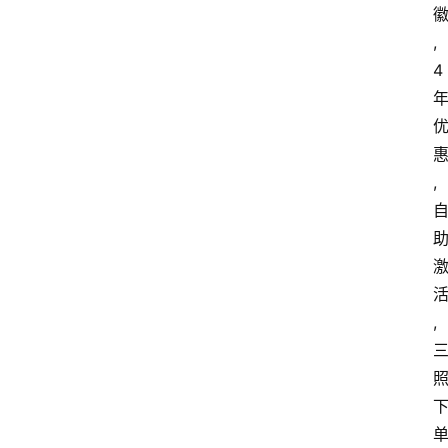
首
,
页
4
套
餐
资
,
讯
在
线
办
卡
,