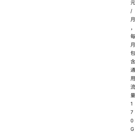
/
1
7
0
G