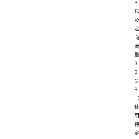
B
3
0
G
B