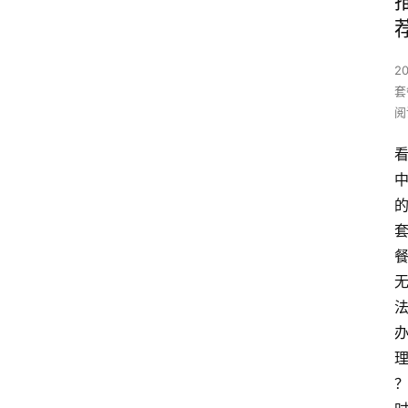
2
套
阅