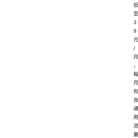
3
9
/