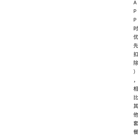
A
P
P