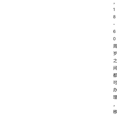
1
首
页
8
-
套
6
餐
0
资
讯
在
线
办
卡