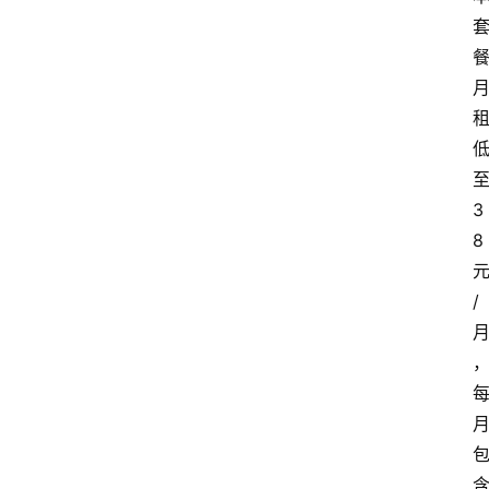
3
8
/