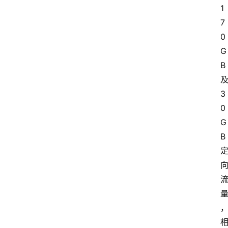
1
7
0
G
B
3
0
G
B