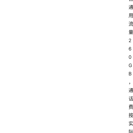
2
6
0
G
B