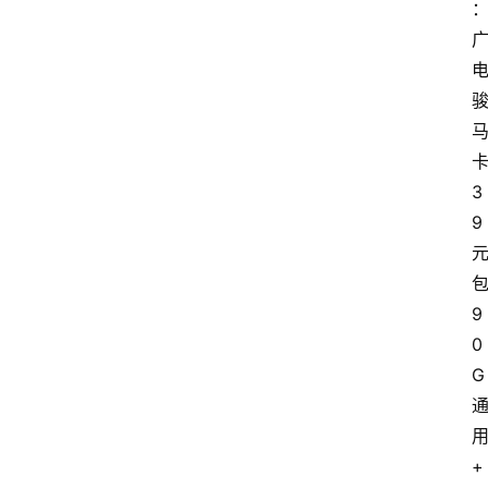
3
9
9
0
G
+