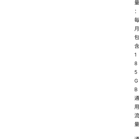
1
8
5
G
B