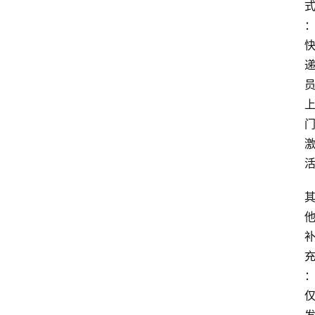
首
页
套
餐
资
讯
在
线
办
卡