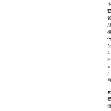
4
9
/