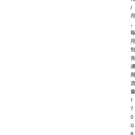
/
1
7
0
G
B