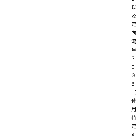
首
页
套
餐
资
讯
3
0
在
G
线
B
办
卡
A