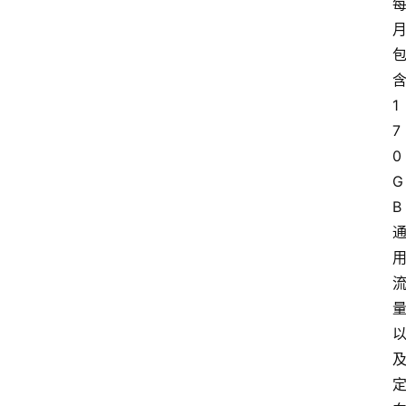
1
7
0
G
B