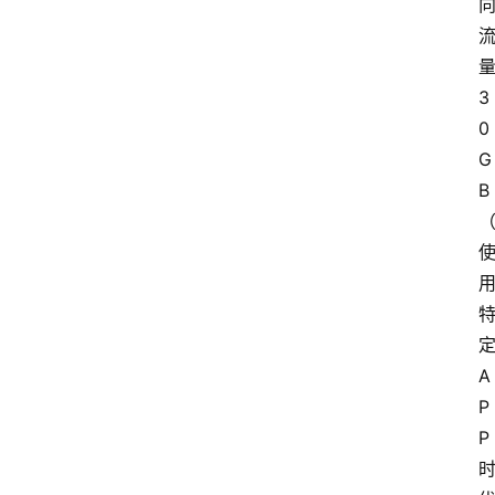
3
0
G
B
A
P
P