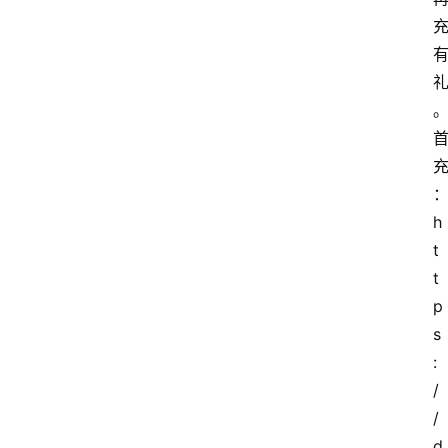
h
t
t
p
s
:
/
/
d