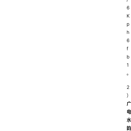
6
K
p
h
6
f
b
1
2