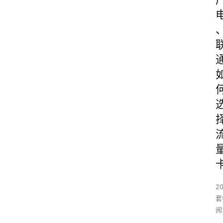
20
套
阅