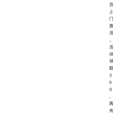
3
0
G
,