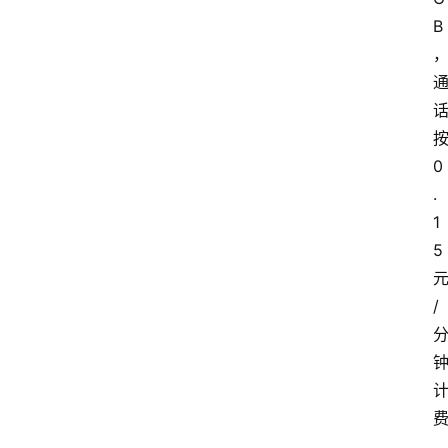
B
0
.
1
5
/