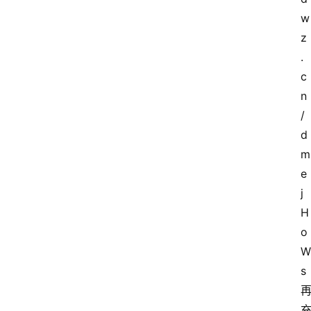
w
z
.
c
n
/
d
m
e
j
H
o
W
s