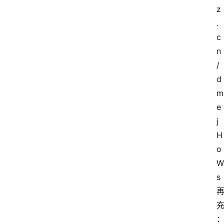
z
.
c
n
/
d
m
e
j
H
o
W
s