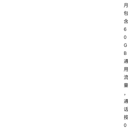
6
0
G
B
0