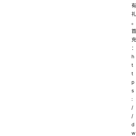
h
t
t
p
s
:
/
/
d
w