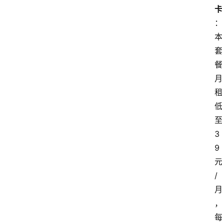
3
9
/