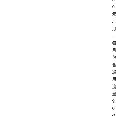
9
/
9
0
G