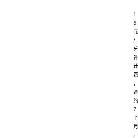
.
首
1
页
5
套
/
餐
资
讯
在
线
办
卡
7