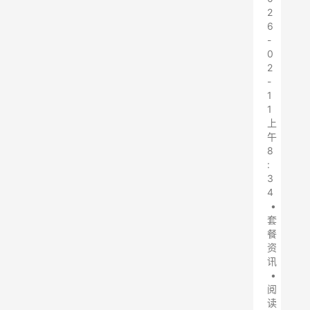
2
6
-
0
2
-
1
1
上
午
8
:
3
4
•
套
餐
资
讯
•
阅
读