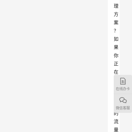
理
方
案
？
如
果
你
正
在
寻
找
在线办卡
合
适
微信客服
的
流
量