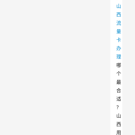
山
西
流
量
卡
办
理
哪
个
最
合
适
？
山
西
用