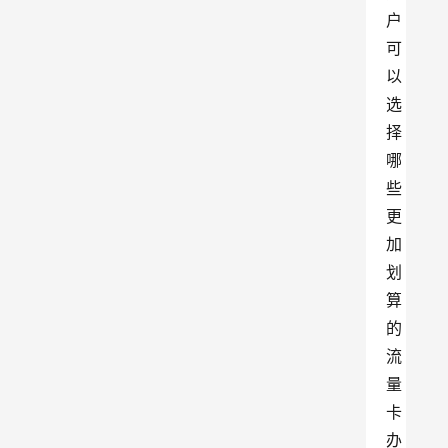
户
可
以
选
择
哪
些
更
加
划
算
的
流
量
卡
办