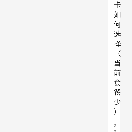
卡
如
何
选
择
（
当
前
套
餐
少
）
2
0