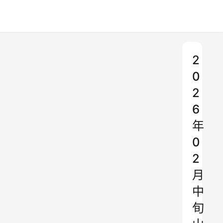
2
0
2
6
年
0
2
月
中
旬