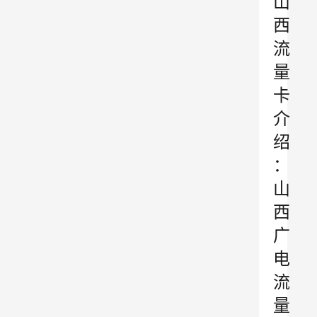
山
西
流
量
卡
介
绍
：
山
西
广
电
流
量