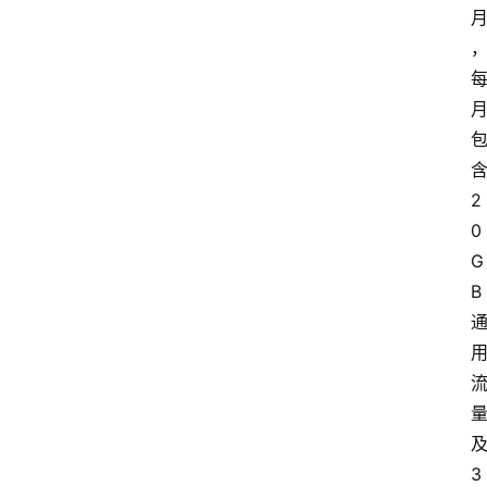
2
0
G
B
3