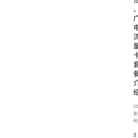
2
套
阅
2