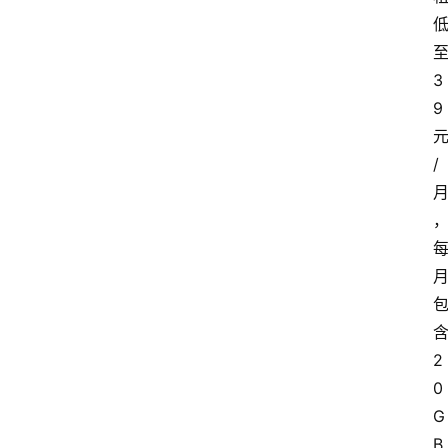
3
9
/
2
0
G
B