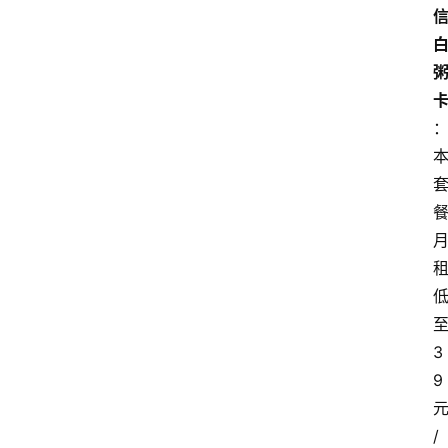
3
9
/