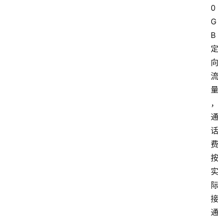
0
首
G
页
B
套
餐
资
讯
在
线
办
卡