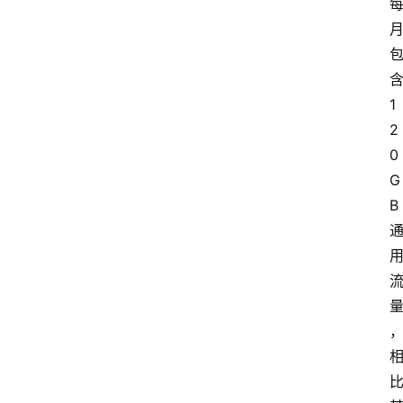
1
2
0
G
B