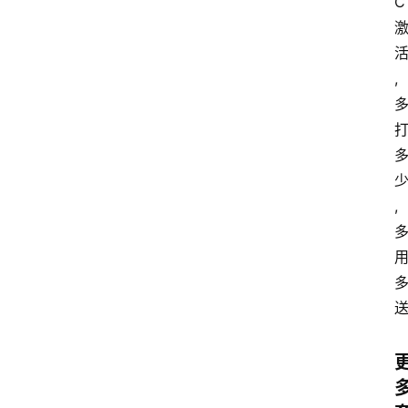
C
,
,