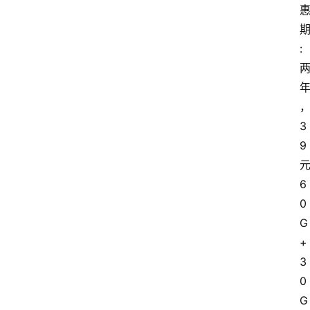
:
3
9
6
0
G
+
3
0
G