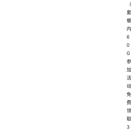
6
0
G
3