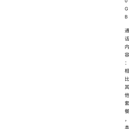
0
G
B