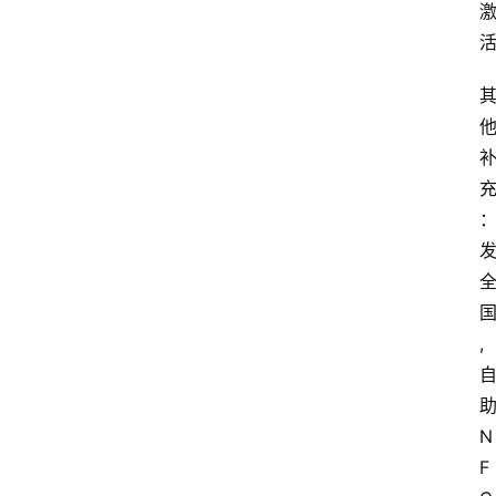
首
页
套
餐
资
讯
在
线
办
,
卡
N
F