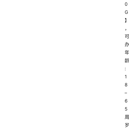
0
G
:
1
8
–
6
5