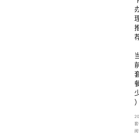
2
套
阅