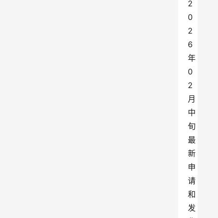
2
0
2
6
年
0
2
月
中
旬
最
新
申
请
和
发