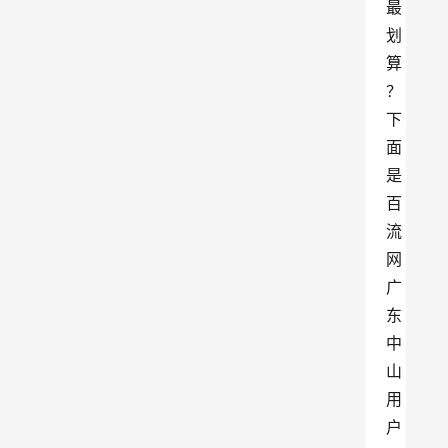
最
划
算
？
下
面
是
百
流
网
广
东
中
山
用
户