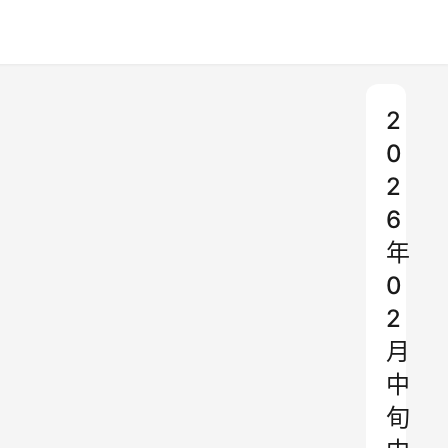
2
0
2
6
年
0
2
月
中
旬