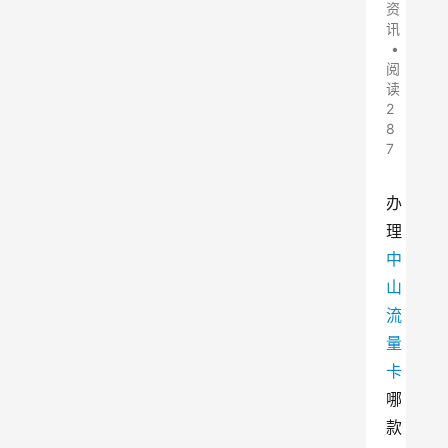
资
讯
•
阅
读
2
8
7
办
理
中
山
流
量
卡
哪
款