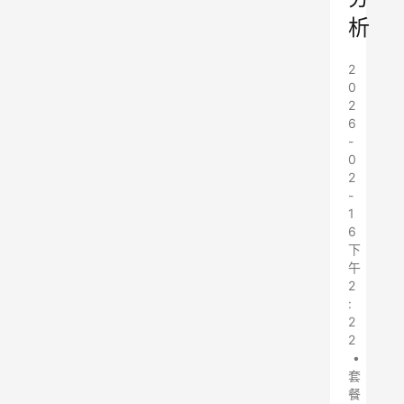
析
2
0
2
6
-
0
2
-
1
6
下
午
2
:
2
2
•
套
餐