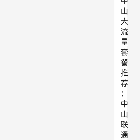
中
山
大
流
量
套
餐
推
荐
：
中
山
联
通