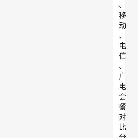
、
移
动
、
电
信
、
广
电
套
餐
对
比
分