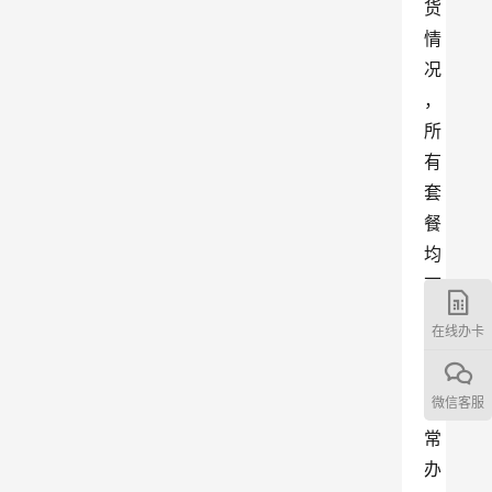
货
情
况
，
所
有
套
餐
均
可
在
在线办卡
中
山
微信客服
正
常
办