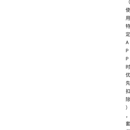
A
P
P