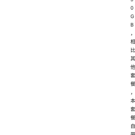
0
G
B