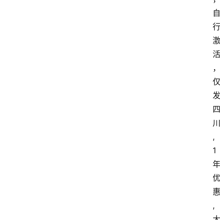
,
1
,