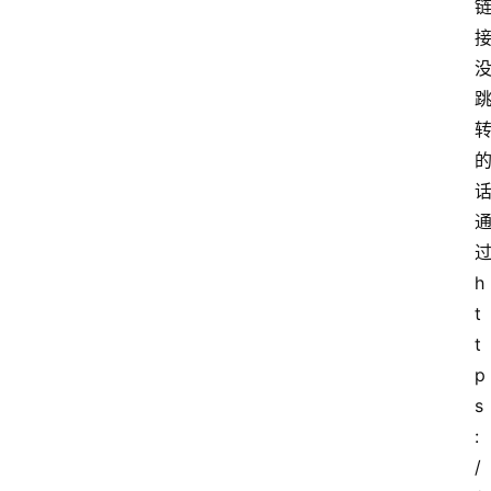
h
t
t
p
s
:
/