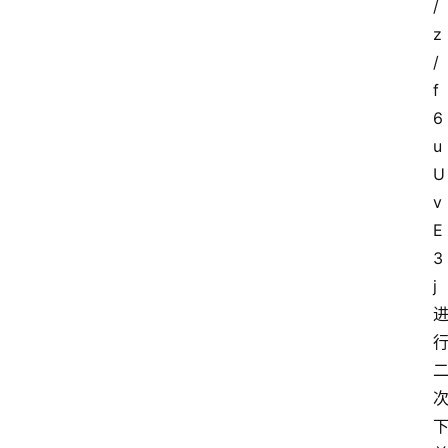
/
z
首
页
/
f
套
6
餐
u
资
U
讯
v
E
在
3
线
j
办
卡