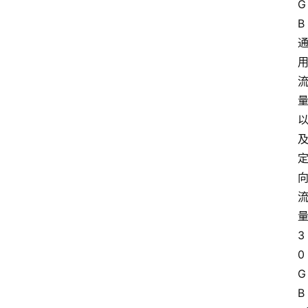
G
B
3
0
G
B