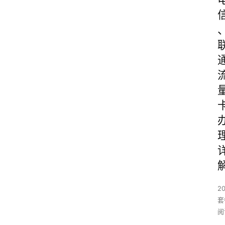
2
套
阅