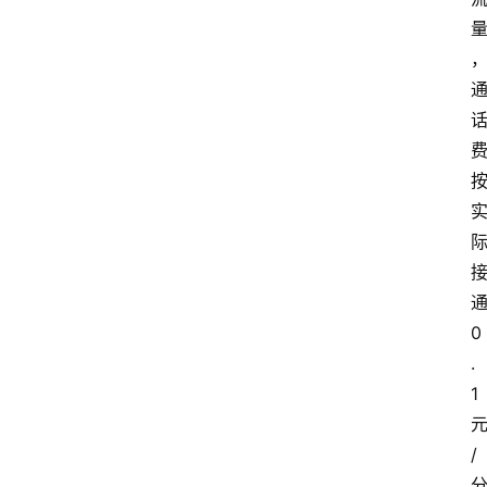
0
.
1
/