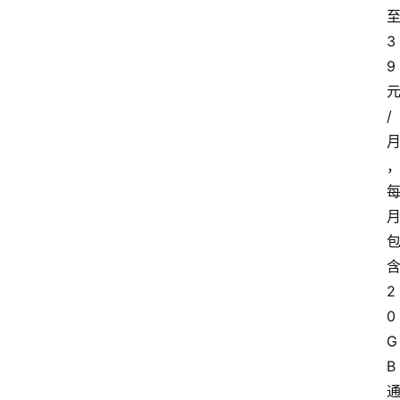
首
3
页
9
套
/
餐
资
讯
在
线
办
卡
2
0
G
B