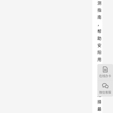
测
指
南
，
帮
助
安
阳
用
户
更
在线办卡
好
地
微信客服
选
择
最