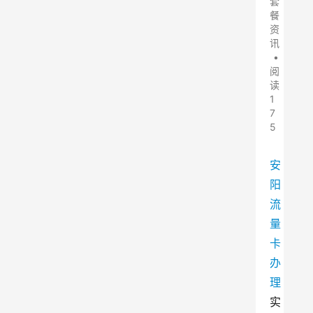
套
餐
资
讯
•
阅
读
1
7
5
安
阳
流
量
卡
办
理
实