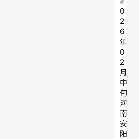
2
0
2
6
年
0
2
月
中
旬
河
南
安
阳