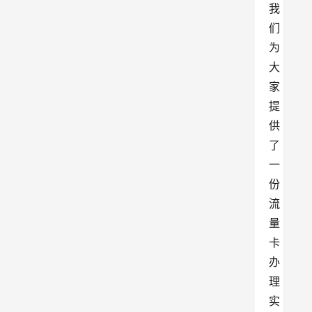
我
们
为
大
家
提
供
了
一
份
流
量
卡
办
理
实