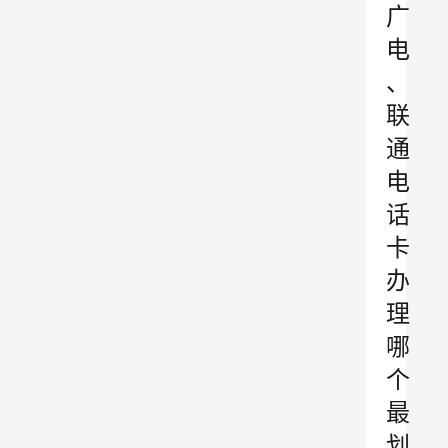
广
电
、
联
通
电
话
卡
办
理
哪
个
最
划