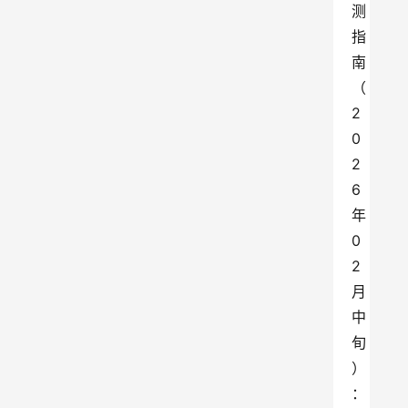
测
指
南
（
2
0
2
6
年
0
2
月
中
旬
）
：