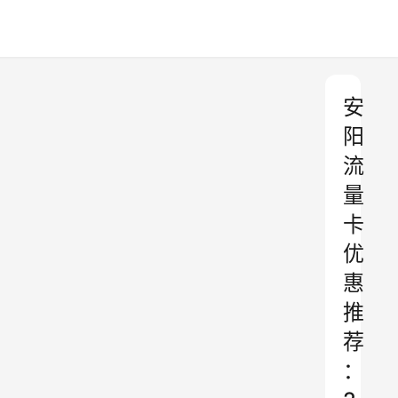
安
阳
流
量
卡
优
惠
推
荐
：