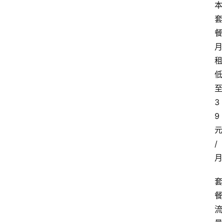
3
9
/