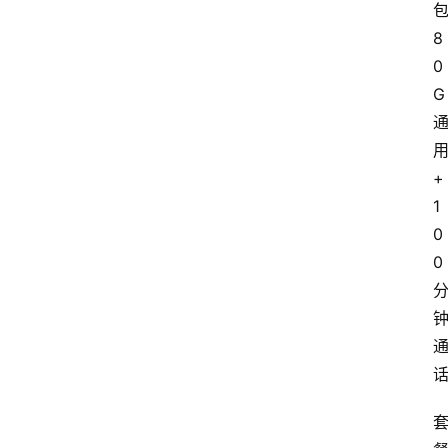
8
0
G
+
1
0
0