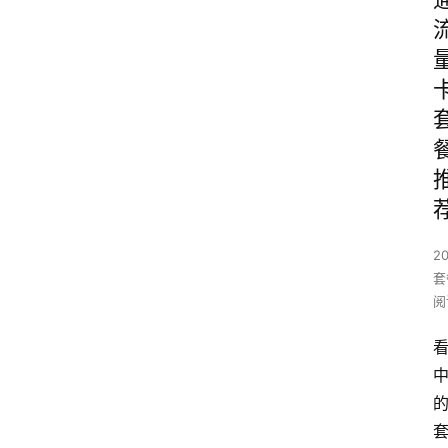
2
套
阅