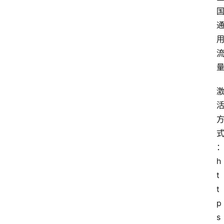
首
页
套
餐
资
讯
在
线
办
卡
h
t
t
p
s