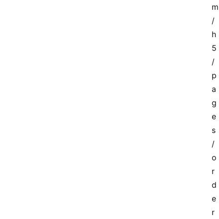
m
/
h
5
/
p
a
g
e
s
/
o
r
d
e
r