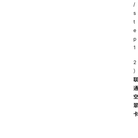
/
s
t
e
p
1
2