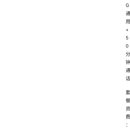
G
+
5
0