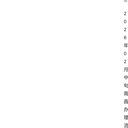
阅
2
0
2
6
0
2