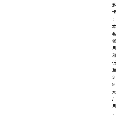
3
9
/