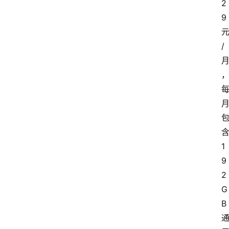
2
9
/
1
9
2
G
B