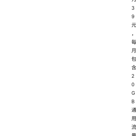
3
9
2
0
G
B