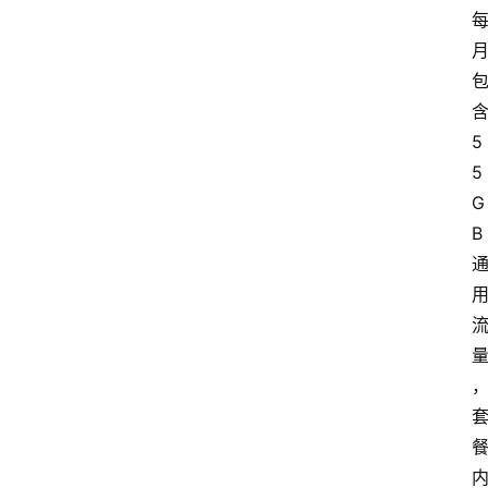
5
5
G
B