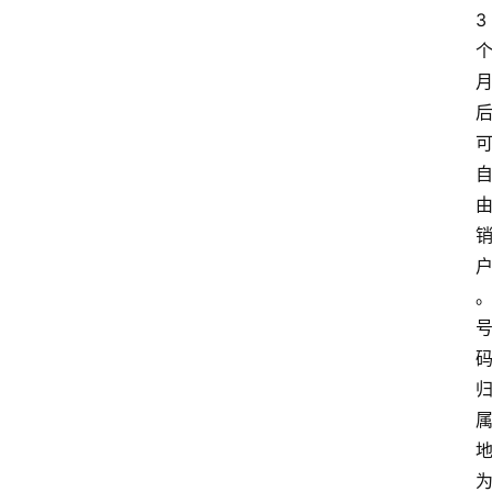
3
首
页
套
餐
资
讯
在
线
办
卡