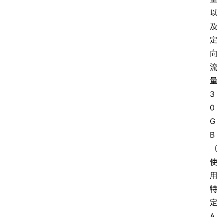
3
0
G
B
A