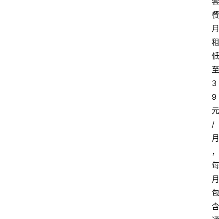
3
9
/