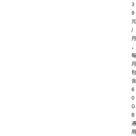
3
9
/
6
0
G
B