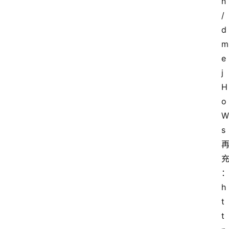
n
/
d
m
e
j
H
o
W
s
h
t
t