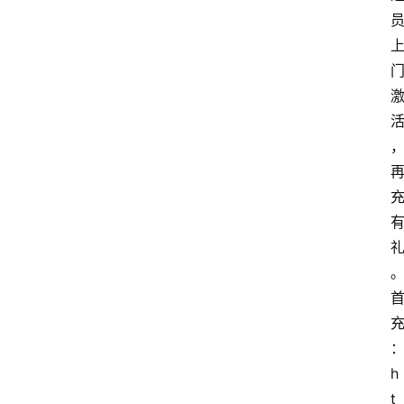
首
页
套
餐
资
讯
在
线
办
卡
h
t