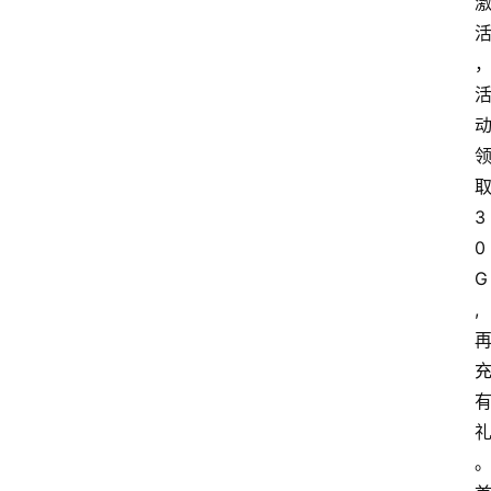
3
0
G
,