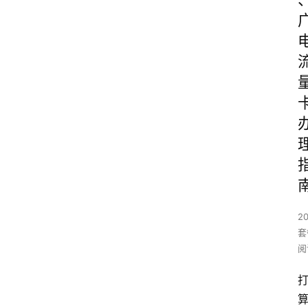
2
套
阅