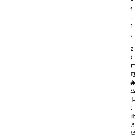
6
f
b
1
2