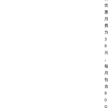
3
9
9
0
G