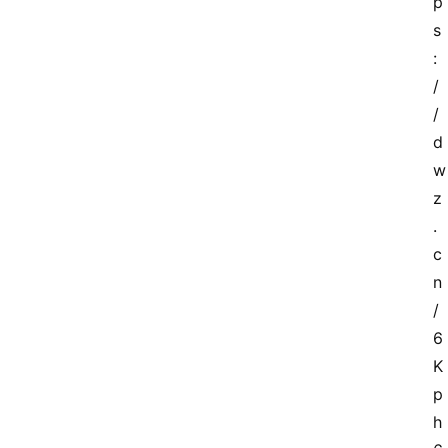
p
s
:
/
/
d
w
z
.
c
n
/
6
K
p
h