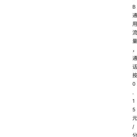
B
0
.
1
5
/