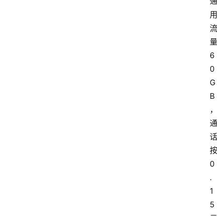
6
0
G
B
0
.
1
5