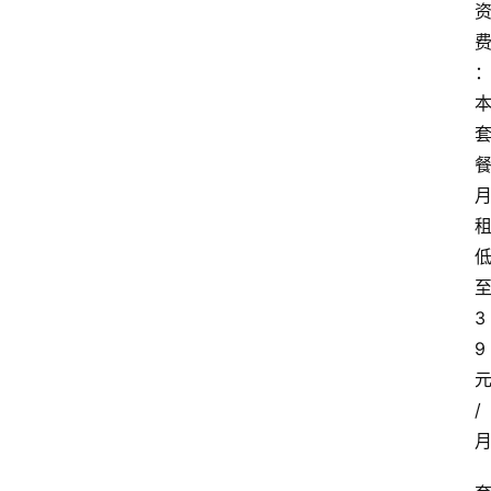
3
9
/