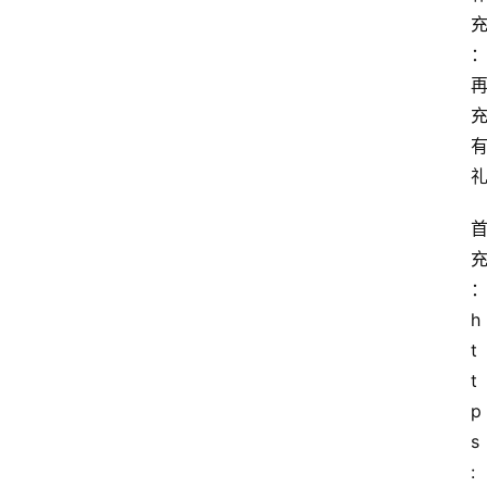
h
t
t
p
s
: