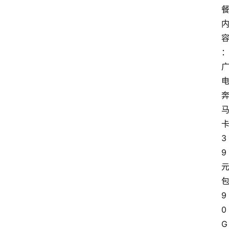
3
9
9
0
G