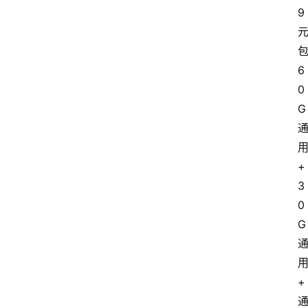
9
6
0
G
+
3
0
G
+