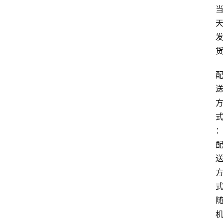
首
页
套
餐
资
讯
在
线
办
卡