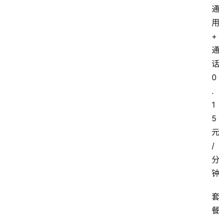
+
0
.
1
5
/