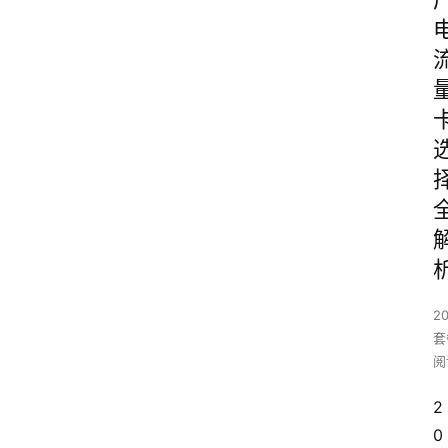
2
套
阅
2
0