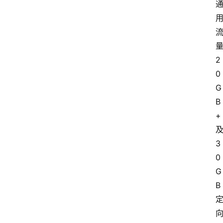
2
0
G
B
+
3
0
G
B