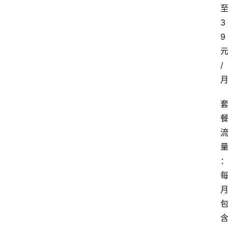
3
9
/