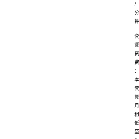
/
首
页
套
餐
资
讯
在
线
办
卡