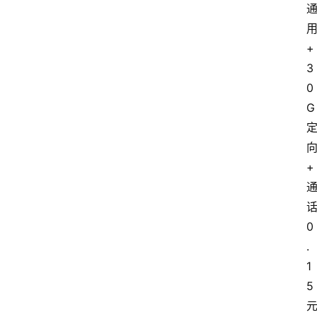
+
3
0
G
+
0
.
1
5