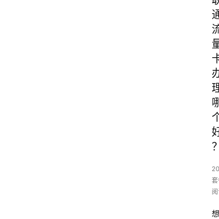
2
套
阅