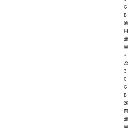
G
B
+
3
0
G
B