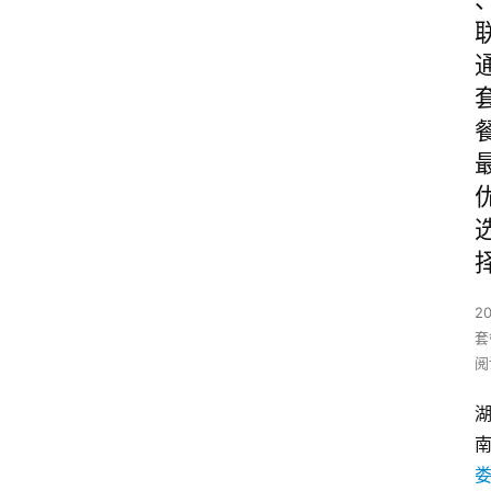
2
套
阅