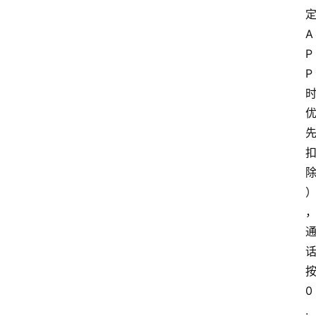
A
P
P
0
.