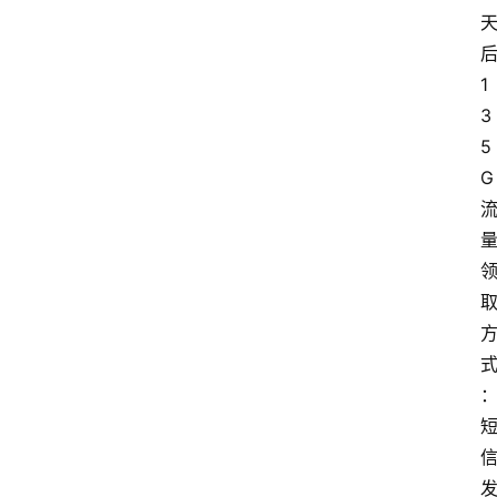
首
页
1
3
套
5
餐
G
资
讯
在
线
办
卡