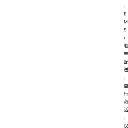
E
M
S
/