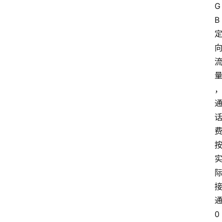
G
B
0