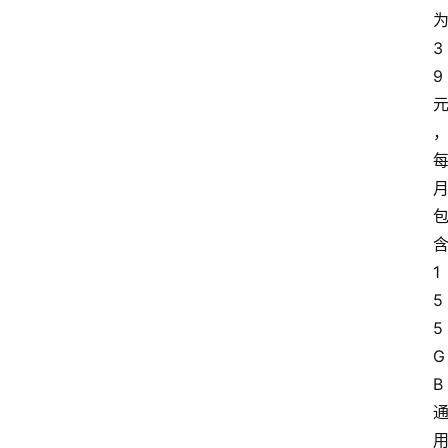
3
9
1
5
5
G
B