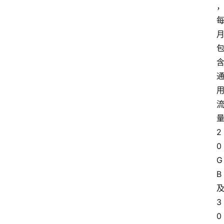
2
0
G
B
3
0