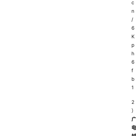
c
n
/
6
K
p
h
6
f
b
1
2