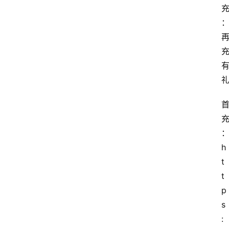
首
页
套
餐
资
讯
在
线
h
办
卡
t
t
p
s
: