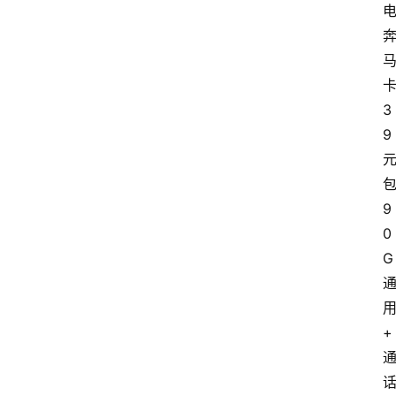
3
9
9
0
G
+