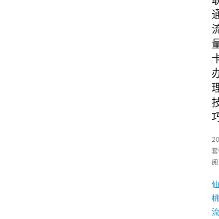
2
套
阅