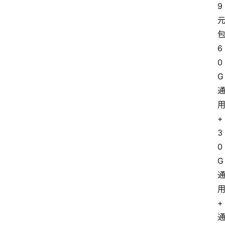
9
6
0
G
+
3
0
G
+