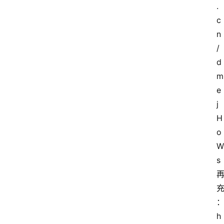
.
c
n
/
d
m
e
j
H
o
W
s
h