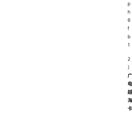
p
h
6
f
b
1
2