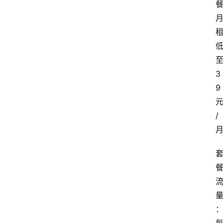
3
9
/