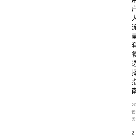
2
套
阅
2