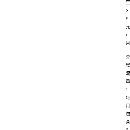
3
9
/