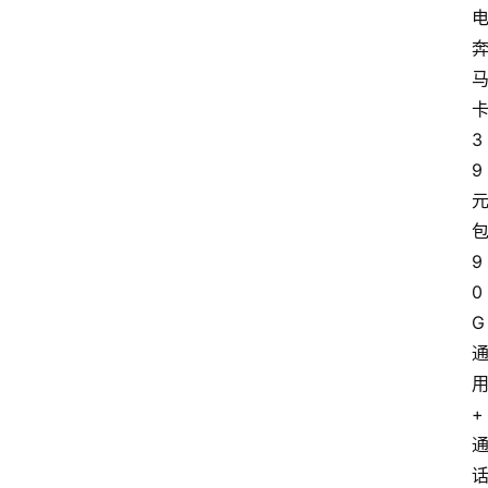
3
9
9
0
G
+