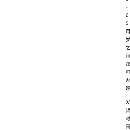
-
6
5