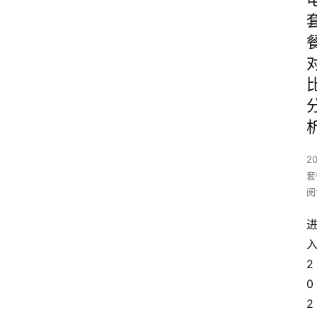
2
套
阅
2
0
2