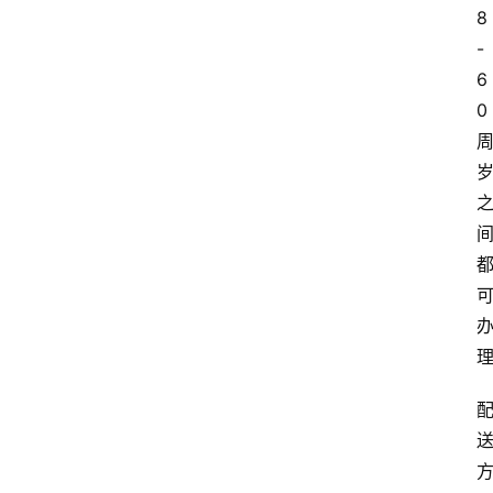
8
首
-
页
6
0
套
餐
资
讯
在
线
办
卡