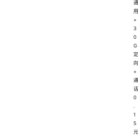
+
3
0
G
+
0
.
1
5