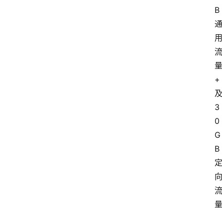
B
+
3
0
G
B