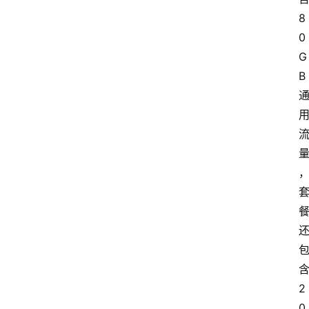
8
0
G
B
2
0