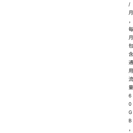
/
6
0
G
B