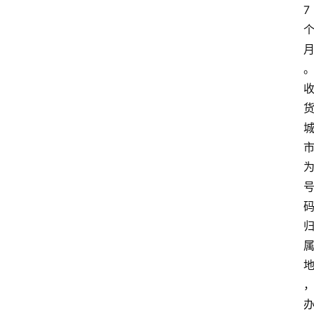
7
首
页
套
餐
资
讯
在
线
办
卡