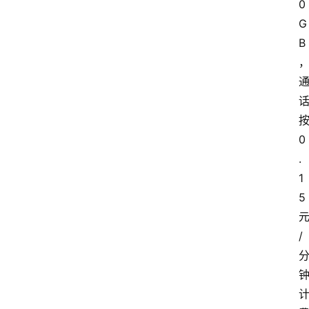
0
G
B
0
.
1
5
/