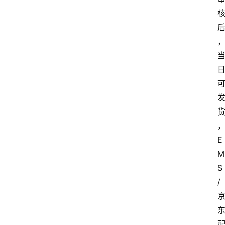
E
M
S
/