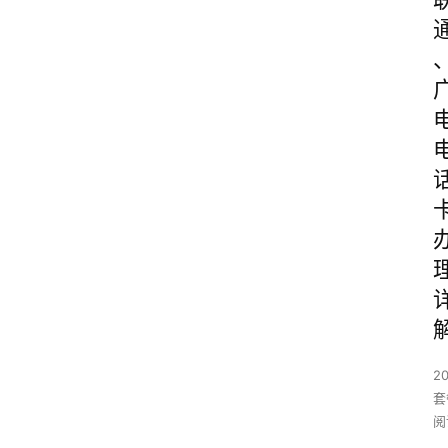
2
套
阅