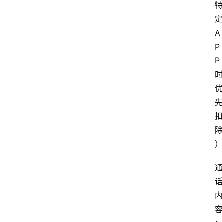
A
P
P