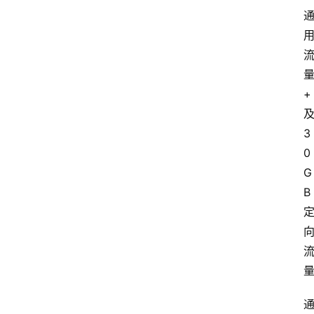
+
3
0
G
B