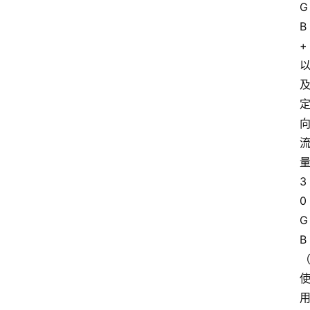
G
B
+
3
0
G
B