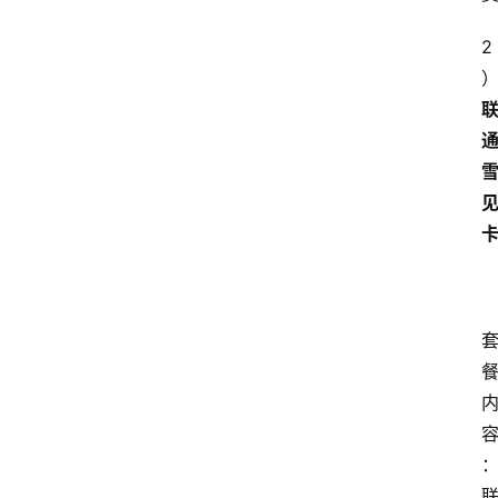
首
2
页
套
餐
资
讯
在
线
办
卡