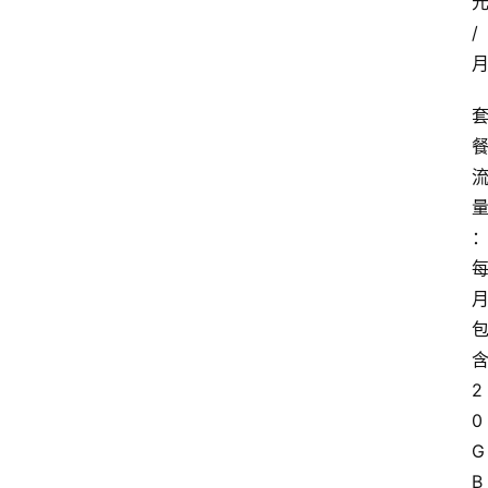
/
2
0
G
B