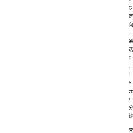
G
+
0
.
1
5
/