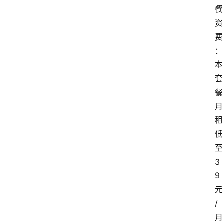
3
9
/