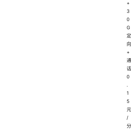
+
3
0
G
+
0
.
1
5
/