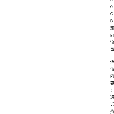
0
G
B