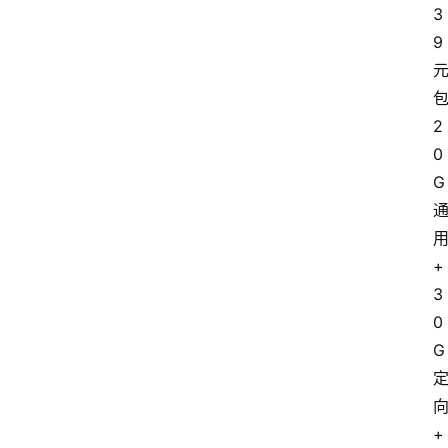
3
9
2
0
G
+
3
0
G
+