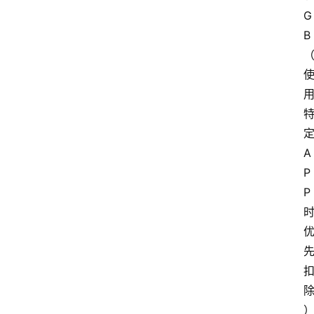
G
B
A
P
P