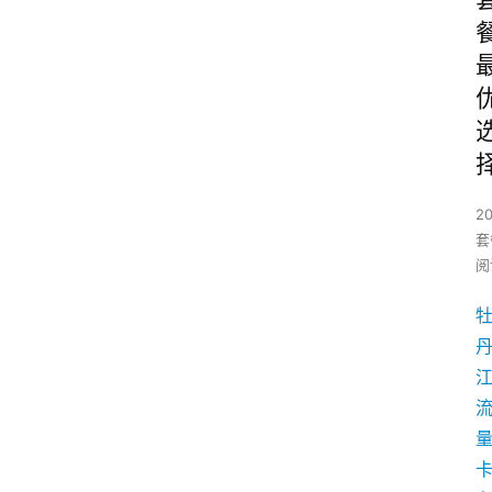
2
套
阅