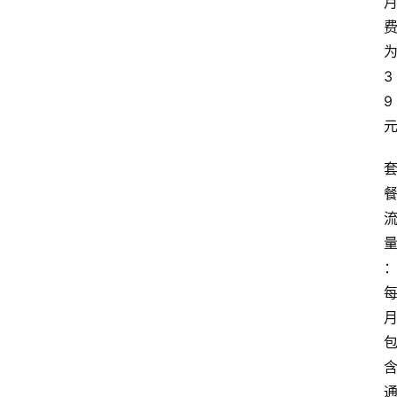
首
页
3
9
套
餐
资
讯
在
线
办
卡