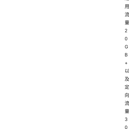
2
0
G
B
+
3
0