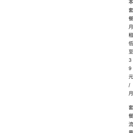
3
9
/