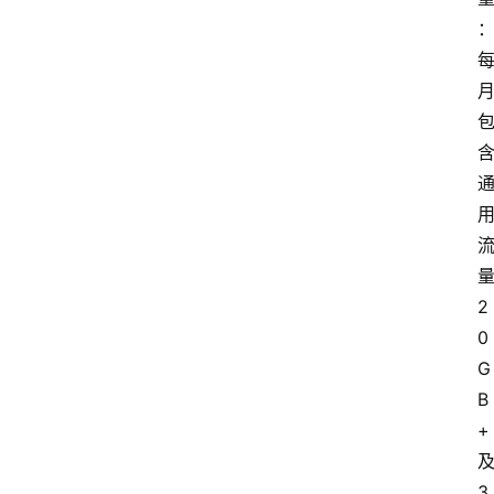
2
0
G
B
+
3