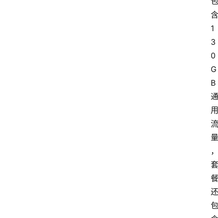
1
3
0
G
B