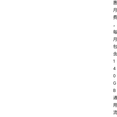
1
4
0
G
B