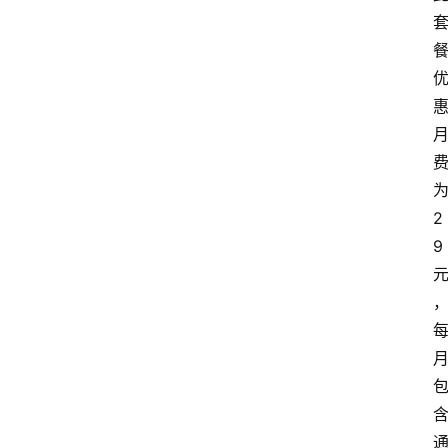
首
页
套
餐
资
讯
2
在
9
线
办
卡