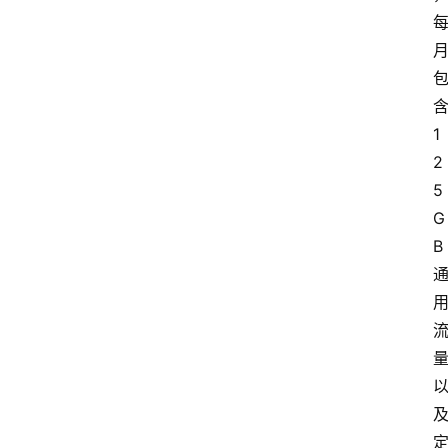
1
2
5
G
B