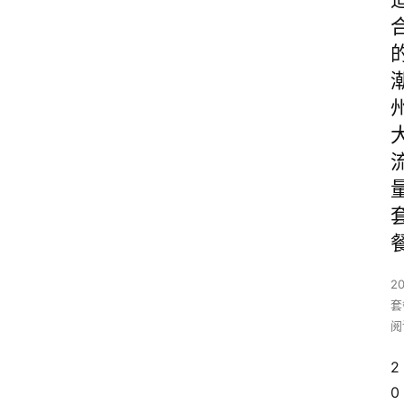
2
套
阅
2
0