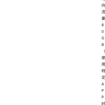
8
0
G
B
A
P
P