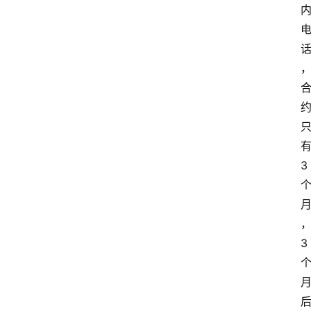
首
页
套
餐
资
讯
3
在
线
办
卡
3