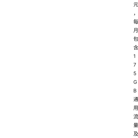
1
7
5
G
B