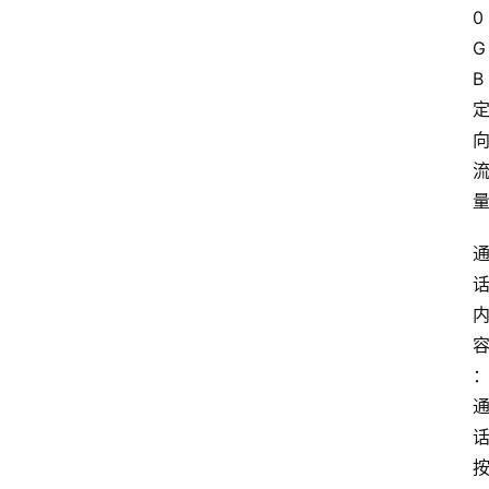
0
G
B