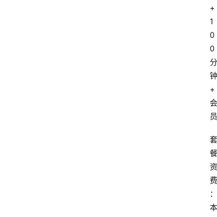
+
1
0
0
+