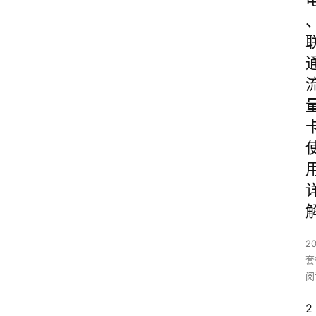
2
套
阅
2