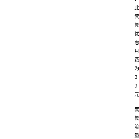
首
页
套
餐
资
讯
在
3
线
9
办
卡