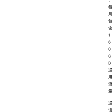
1
6
0
G
B