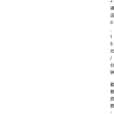
+
0
.
1
5
/