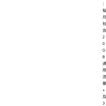
2
0
G
B
+
3