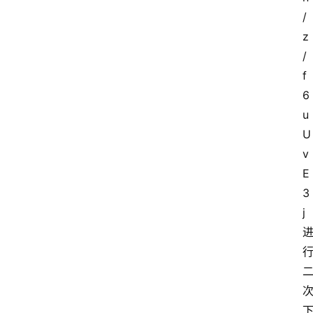
/
z
/
f
6
u
U
v
E
3
j