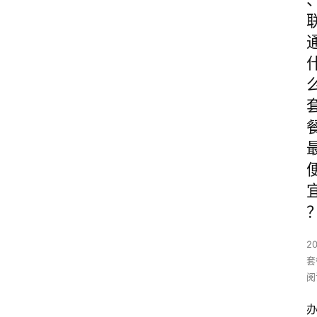
2
套
阅