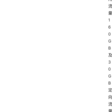
1
6
0
G
B
3
0
G
B