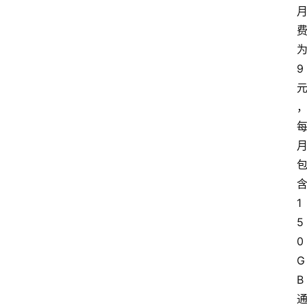
9
1
5
0
G
B