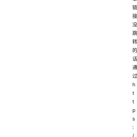
h
t
t
p
s
:
/