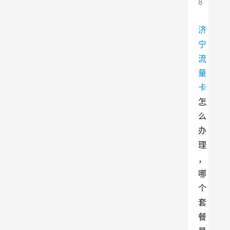
8
济
宁
流
量
卡
怎
么
办
理
，
哪
个
套
餐