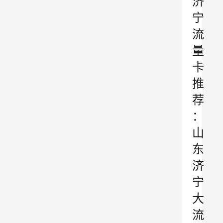
济
宁
流
量
卡
推
荐
：
山
东
济
宁
大
流