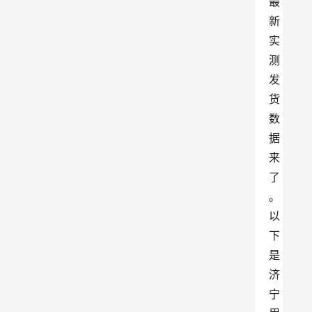
最
新
实
测
发
货
数
据
来
了
。
以
下
是
济
宁