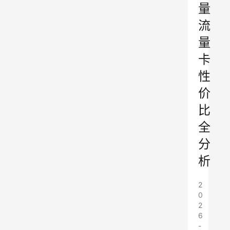
量
流
量
卡
性
价
比
全
分
析
2
0
2
6
-