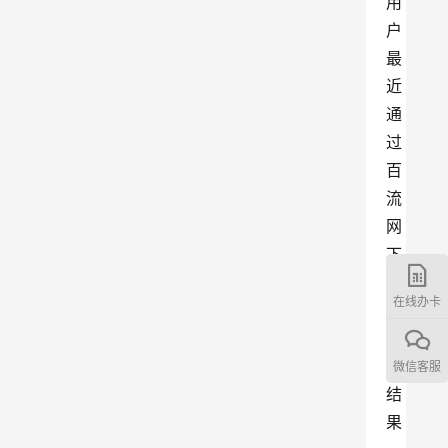
用
户
最
近
通
过
百
流
网
下
单
在线办卡
的
实
测
微信客服
结
果