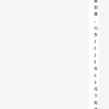
最
划
算
，
山
东
2
0
2
6
年
0
3
月
下
旬