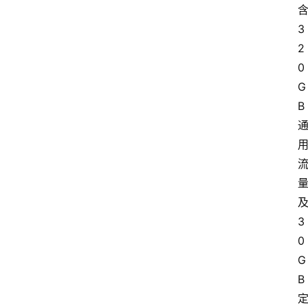
3
2
0
G
B
3
0
G
B