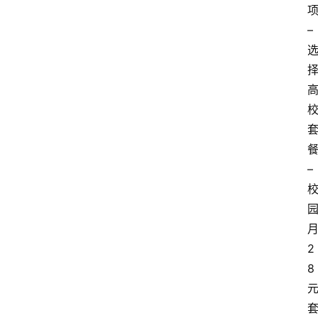
–
–
2
8