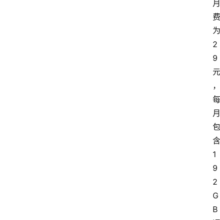
首
页
2
套
9
餐
资
讯
在
线
办
1
卡
9
2
G
B