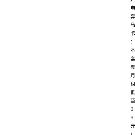
3
9
/