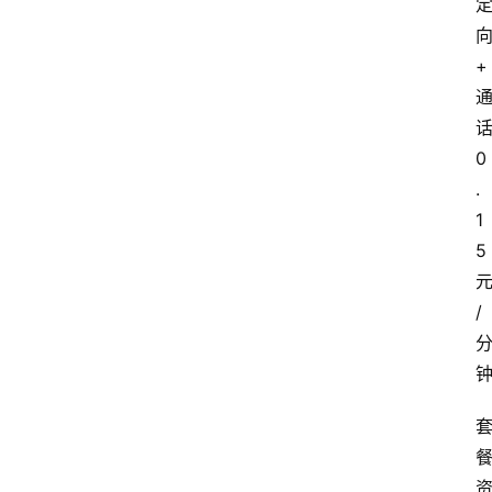
+
0
.
1
5
/