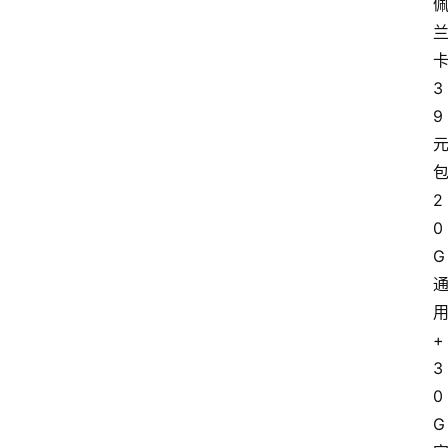
首
页
3
套
9
餐
资
讯
2
0
在
G
线
办
卡
+
3
0
G