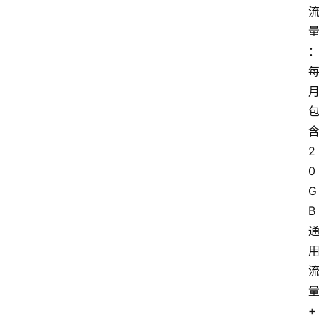
2
0
G
B
+