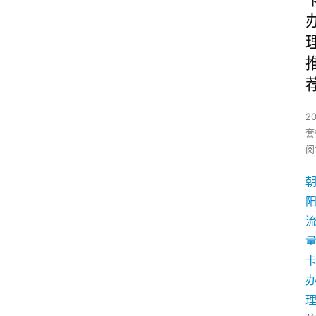
2
套
阅