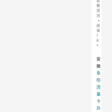
套
餐
资
讯
•
阅
读
1
6
1
安
徽
阜
阳
流
量
卡
办