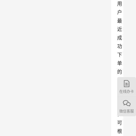
用
户
最
近
成
功
下
单
的
套
餐
在线办卡
清
单
微信客服
，
可
根