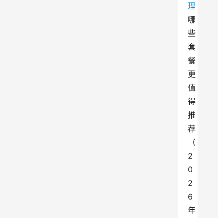
理
哪
些
套
餐
更
值
得
推
荐
（
2
0
2
6
年