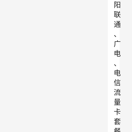
阳
联
通
、
广
电
、
电
信
流
量
卡
套
餐