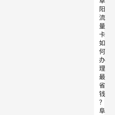
阜
阳
流
量
卡
如
何
办
理
最
省
钱
？
阜