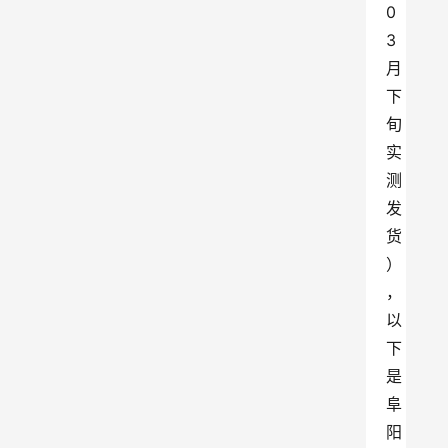
0
3
月
下
旬
实
测
发
货
）
，
以
下
是
阜
阳