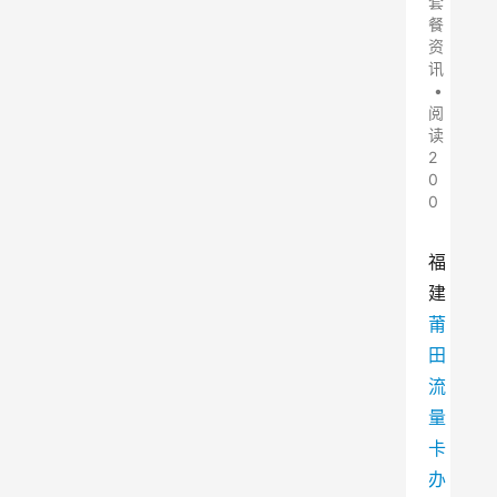
套
餐
资
讯
•
阅
读
2
0
0
福
建
莆
田
流
量
卡
办