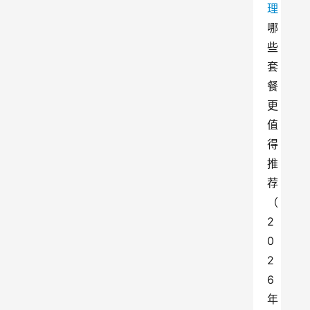
理
哪
些
套
餐
更
值
得
推
荐
（
2
0
2
6
年