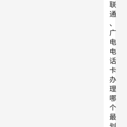
联
通
、
广
电
电
话
卡
办
理
哪
个
最
划