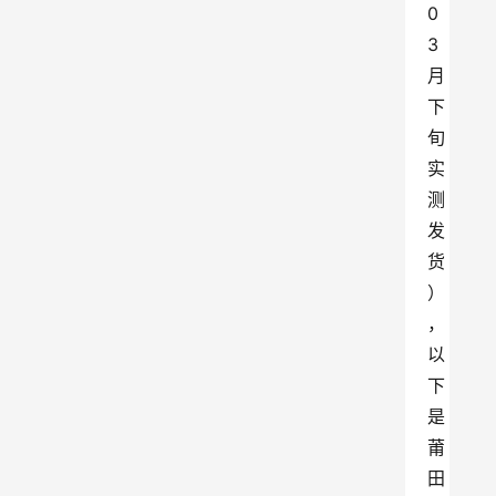
0
3
月
下
旬
实
测
发
货
）
，
以
下
是
莆
田