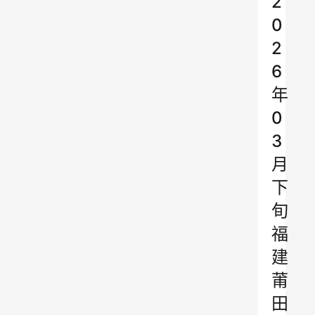
2
0
2
6
年
0
3
月
下
旬
福
建
莆
田