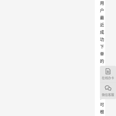
用
户
最
近
成
功
下
单
的
套
餐
在线办卡
清
单
微信客服
，
可
根