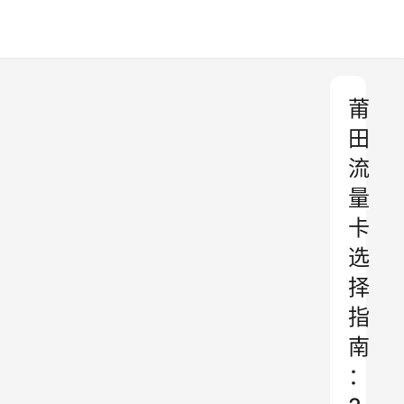
莆
田
流
量
卡
选
择
指
南
：