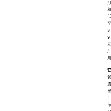
3
9
/