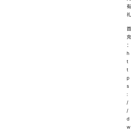
h
t
t
p
s
:
/
/
d
w