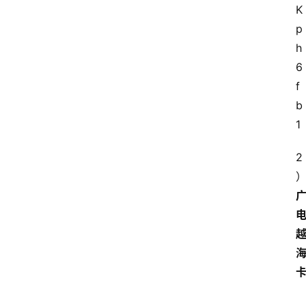
K
p
h
6
f
b
1
2