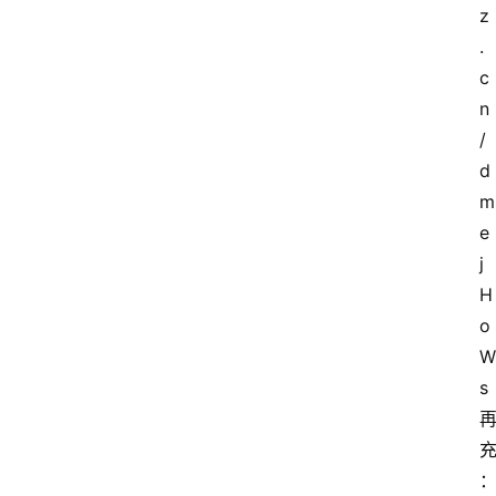
z
.
c
n
/
d
m
e
j
H
o
W
s