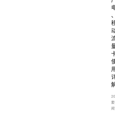
2
套
阅