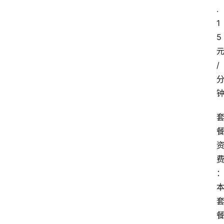
.
1
5
/