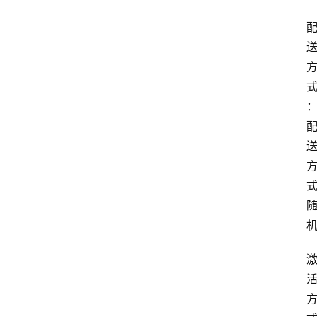
首
页
套
餐
资
讯
在
线
办
卡