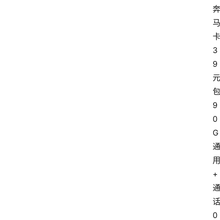
3
9
9
0
G
+
0