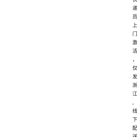
首
页
套
餐
资
讯
在
线
办
卡
,