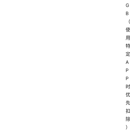
G
B
A
P
P