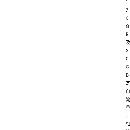
1
7
0
G
B
3
0
G
B