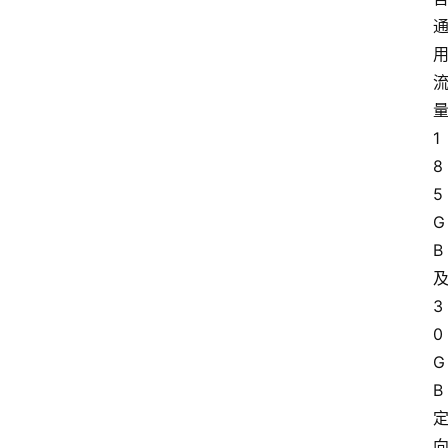
1
8
5
G
B
3
0
G
B