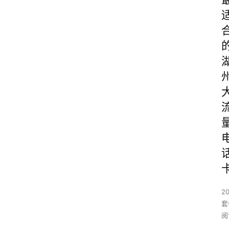
2
套
阅