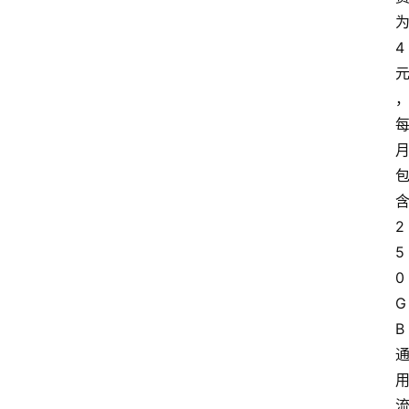
4
2
5
0
G
B