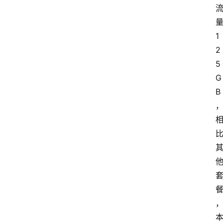
1
2
5
G
B