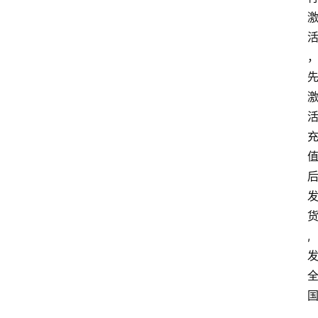
首
页
套
餐
资
讯
在
线
办
卡
,
,