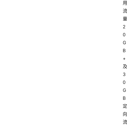
2
0
G
B
+
3
0
G
B