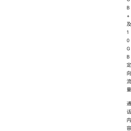
B
+
1
0
G
B