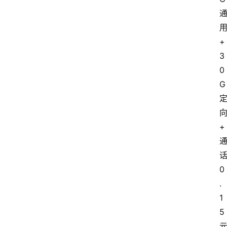
+
3
0
G
+
0
.
1
5