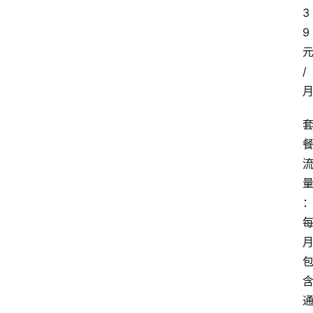
3
9
/