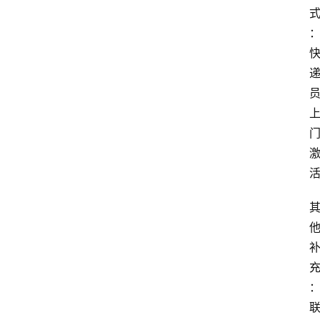
首
页
套
餐
资
讯
在
线
办
卡