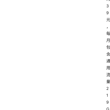
3
9
2
1
9
G