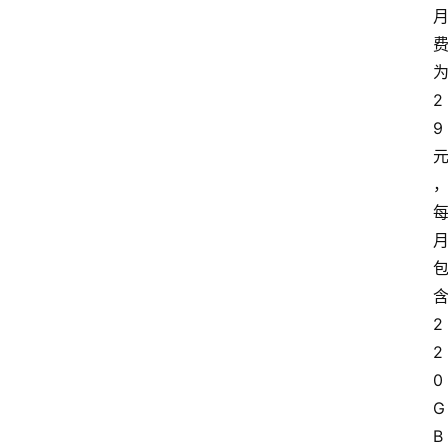
2
9
2
2
0
G
B