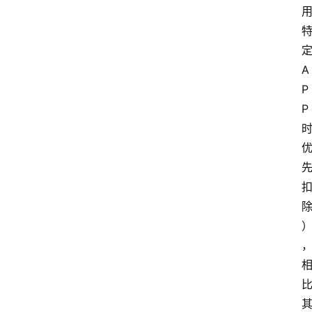
A
P
P