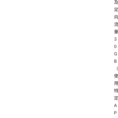
3
0
G
B
A
P