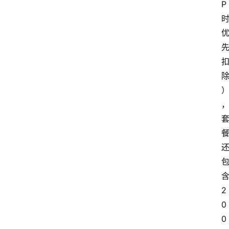
P
首
页
套
餐
资
讯
在
线
办
卡
2
0
0