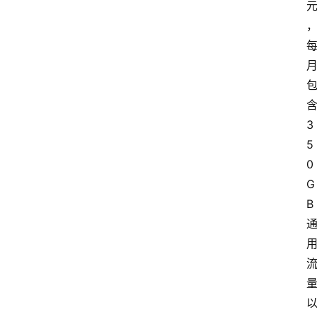
3
5
0
G
B