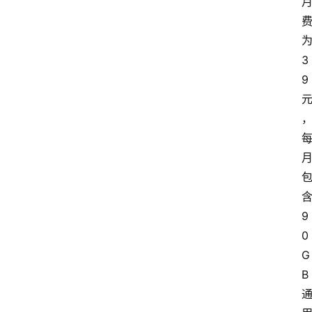
首
页
3
9
套
餐
资
讯
在
线
办
9
卡
0
G
B