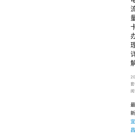
2
套
阅