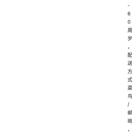
-
6
0
/