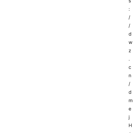
s
:
/
/
d
w
z
.
c
n
/
d
m
e
j
H