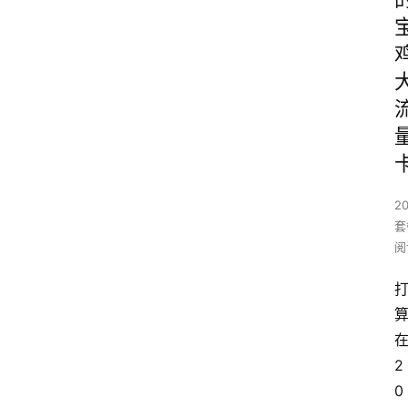
2
套
阅
2
0