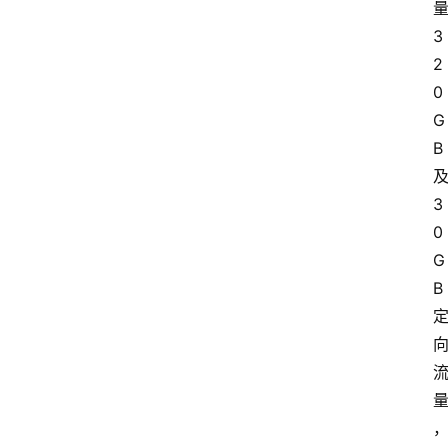
3
2
0
G
B
3
0
G
B