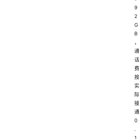
9
2
G
B
0
.
1