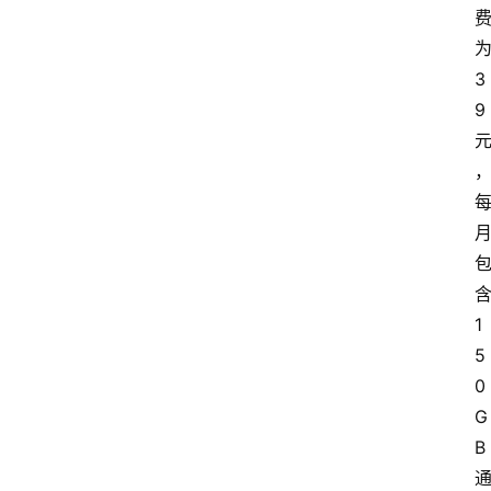
3
9
1
5
0
G
B