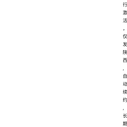
首
页
套
餐
资
讯
,
在
线
办
卡
,