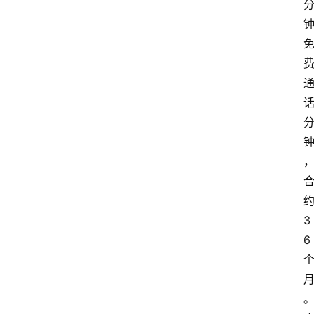
首
页
套
餐
资
讯
在
线
办
3
卡
6