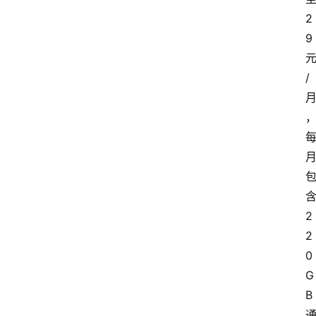
2
9
/
2
2
0
G
B