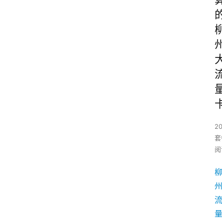
2
套
阅