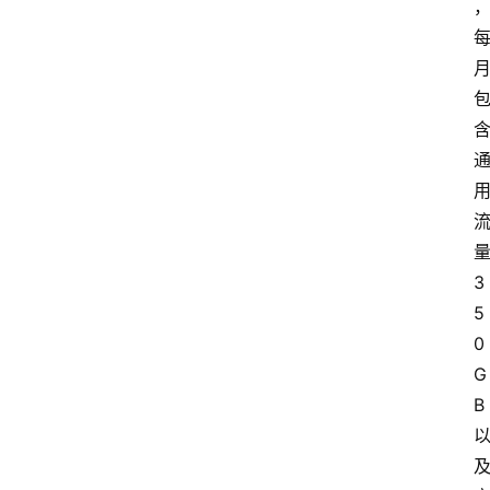
3
5
0
G
B