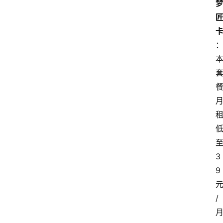
3
9
/