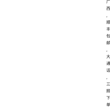
,
,
,