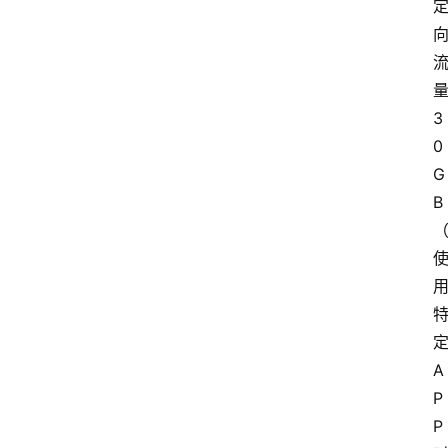
3
0
G
B
A
P
P