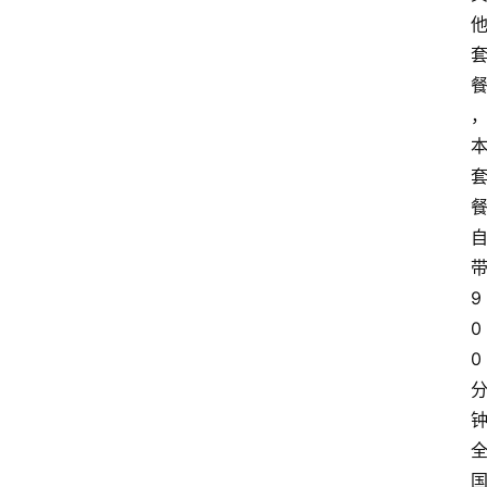
首
页
套
餐
资
讯
在
线
9
办
0
卡
0