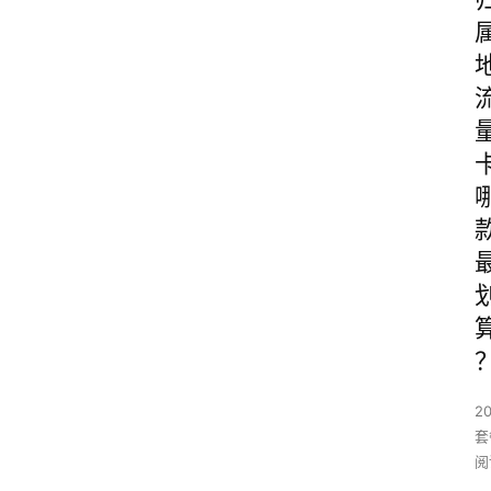
2
套
阅