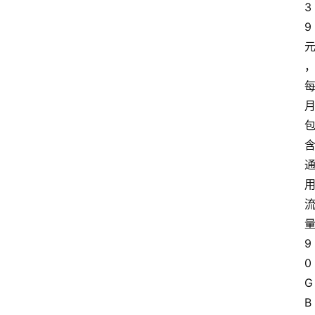
3
9
9
0
G
B