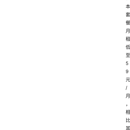
5
9
/